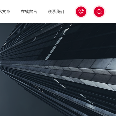
18516586104
术文章
在线留言
联系我们
微
信
同
号