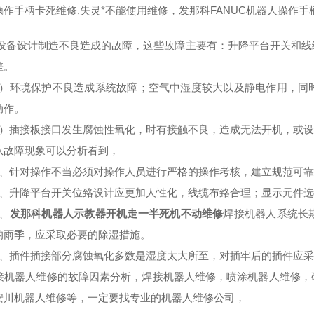
操作手柄卡死维修,失灵*不能使用维修，发那科FANUC机器人操作
设备设计制造不良造成的故障，这些故障主要有：升降平台开关和线
差。
环境保护不良造成系统故障；空气中湿度较大以及静电作用，同时
动作。
插接板接口发生腐蚀性氧化，时有接触不良，造成无法开机，或设
障现象可以分析看到，
针对操作不当必须对操作人员进行严格的操作考核，建立规范可靠
升降平台开关位臵设计应更加人性化，线缆布臵合理；显示元件选
、
发那科机器人示教器开机走一半死机不动维修
焊接机器人系统长
的雨季，应采取必要的除湿措施。
插件插接部分腐蚀氧化多数是湿度太大所至，对插牢后的插件应采
机器人维修的故障因素分析，焊接机器人维修，喷涂机器人维修，码
安川机器人维修等，一定要找专业的机器人维修公司，