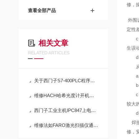
修，
查看全部产品
外围
定性
c）
相关文章
生误
RELATED ARTICLES
d）
从故
a、
关于西门子S7-400PLC程序上载密码解密方法技巧
b、
c
维修HACH哈希光度计开机报错35-15（包修好故障）
较大
西门子工业主机IPC847上电屏幕显示白屏维修方法
d、
焊接
维修法如FARO激光扫描仪通电启动没反应（十年维修经验）
修，