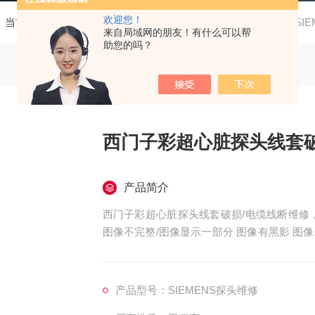
欢迎您！
当前位置：
首页
产品中心
西门子彩超探头维修
SI
来自局域网的朋友！有什么可以帮
助您的吗？
西门子彩超心脏探头线套破
产品简介
西门子彩超心脏探头线套破损/电缆线断维修
图像不完整/图像显示一部分 图像有黑影 
无图像、干扰、盲区，探头维修，等；外观不
泡、外壳爆裂、线套破损、电缆线断、油囊*
死机、主机不识别探头，探头功能报错等等。
产品型号：SIEMENS探头维修