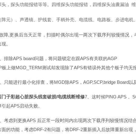
探头，探头功能报错等等。四维探头功能报错，四维探头油囊漏油 
（阵元）、声透镜、护线套、手柄外壳、电缆线、电路板、步进电机
ard故障,更换后当天正常，扫描时偶尔出现一两次下载序列较慢情况
出现。
除APS board问题，将问题锁定在跟APS有关联的AGP
P板上做MGD_TERM测试却发现除了APS有错误外其他个板子均无
能进行最小化排查，将MGD除APS，AGP,SCP,bridge Boa
西门子彩超心脏探头线套破损/电缆线断维修
7、这时候PING APS
障引起APS启动失败。
考虑到更换APS 后正常一段时间内出现两次下载序列较慢情况结合M
面的功能，考虑DRF-2有问题，将DRF-2重新插入后故障重新出现，