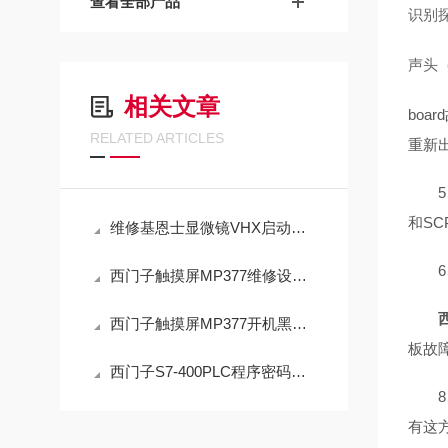
查看全部产品
识别
声头
相关文章
bo
RELATED ARTICLES
重新
5、排
和SC
维修基恩士显微镜VHX启动面板黑屏不亮（芯片级修理）
6、只
西门子触摸屏MP377维修设置步骤
西门子触摸屏MP377开机黑屏无显示维修解决方法
板故
西门子S7-400PLC程序密码破解程序卡解密方法
8、
有这方