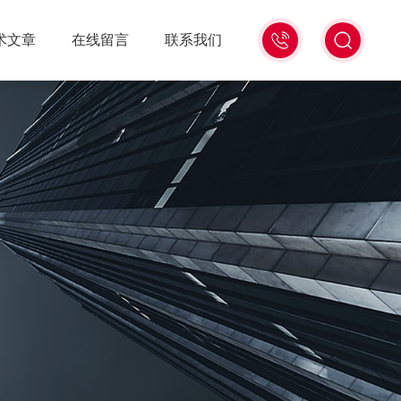
18516586104
术文章
在线留言
联系我们
微
信
同
号