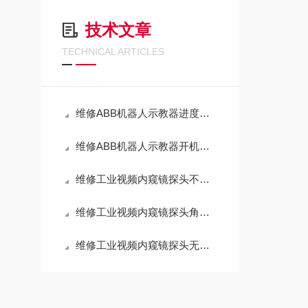
技术文章
TECHNICAL ARTICLES
维修ABB机器人示教器进度条死机不动（当天修好故障）
维修ABB机器人示教器开机进不去系统界面（芯片级修理）
维修工业视频内窥镜探头不能上下左右转动（原厂配件修理）
维修工业视频内窥镜探头角度旋钮调节没反应
维修工业视频内窥镜探头无法弯曲旋转（全国可修理）