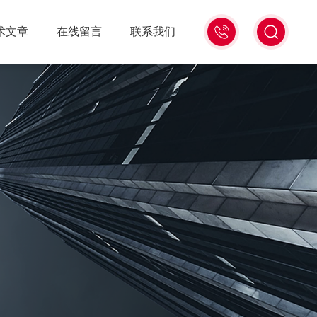
18516586104
术文章
在线留言
联系我们
微
信
同
号