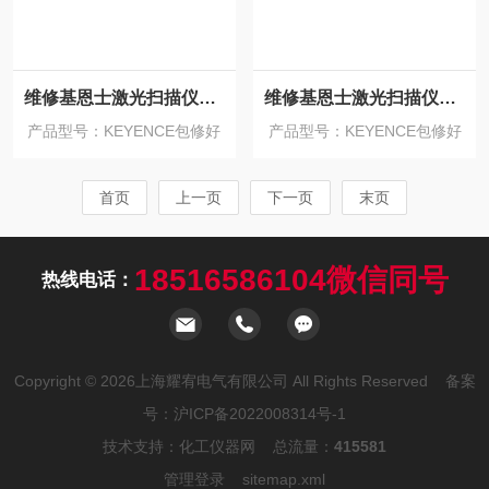
维修基恩士激光扫描仪上电不显示不启动修理
维修基恩士激光扫描仪开机报错启动不了修理
产品型号：KEYENCE包修好
产品型号：KEYENCE包修好
首页
上一页
下一页
末页
18516586104微信同号
热线电话：
Copyright © 2026上海耀宥电气有限公司 All Rights Reserved 备案
号：
沪ICP备2022008314号-1
技术支持：
化工仪器网
总流量：
415581
管理登录
sitemap.xml