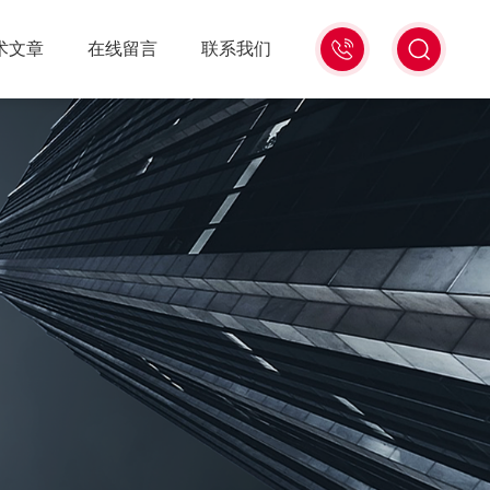
18516586104
术文章
在线留言
联系我们
微
信
同
号