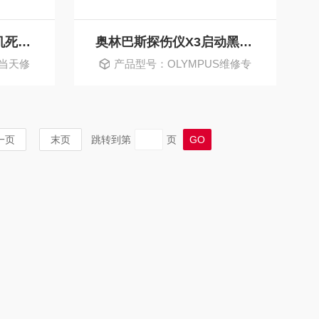
奥林巴斯探伤仪X3开机死机不启动维修方法
奥林巴斯探伤仪X3启动黑屏不显示维修解决
S当天修
产品型号：OLYMPUS维修专
家
一页
末页
跳转到第
页