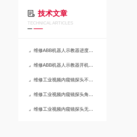
技术文章
TECHNICAL ARTICLES
维修ABB机器人示教器进度条死机不动（当天修好故障）
维修ABB机器人示教器开机进不去系统界面（芯片级修理）
维修工业视频内窥镜探头不能上下左右转动（原厂配件修理）
维修工业视频内窥镜探头角度旋钮调节没反应
维修工业视频内窥镜探头无法弯曲旋转（全国可修理）