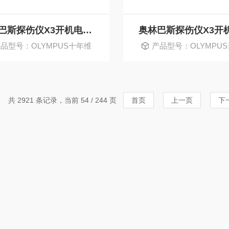
奥林巴斯探伤仪X3开机电源指示灯不亮维修
品型号：OLYMPUS十年维
产品型号：OLYMPU
修
好
共 2921 条记录，当前 54 / 244 页
首页
上一页
下