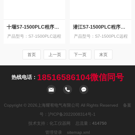
十堰S7-1500PLC程序上载密码解密/无损程序
潜江S7-1500PLC程序密码解密/解出原始密码
产品型号：S7-1500PLC远程
产品型号：S7-1500PLC远程
解密
解密
首页
上一页
下一页
末页
18516586104微信同号
热线电话：
Copyright © 2026上海耀宥电气有限公司 All Rights Reserved 备案
号：
沪ICP备2022008314号-1
技术支持：
化工仪器网
总流量：
414750
管理登录
sitemap.xml