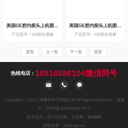
美国GE腔内探头上机图像部分区域有盲区维修
美国GE腔内探头上机图像部分区域有重影维修
产品型号：GE探头维修
产品型号：GE探头维修
首页
上一页
下一页
末页
18516586104微信同号
热线电话：
Copyright © 2026上海耀宥电气有限公司 All Rights Reserved 备案
号：
沪ICP备2022008314号-1
技术支持：
化工仪器网
总流量：
414369
管理登录
sitemap.xml